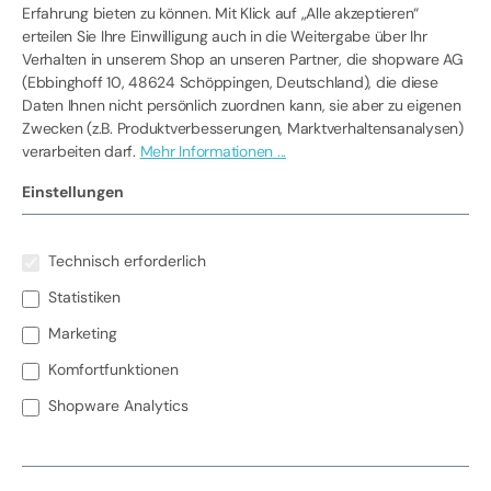
Erfahrung bieten zu können. Mit Klick auf „Alle akzeptieren“
erteilen Sie Ihre Einwilligung auch in die Weitergabe über Ihr
Verhalten in unserem Shop an unseren Partner, die shopware AG
(Ebbinghoff 10, 48624 Schöppingen, Deutschland), die diese
Daten Ihnen nicht persönlich zuordnen kann, sie aber zu eigenen
Zwecken (z.B. Produktverbesserungen, Marktverhaltensanalysen)
verarbeiten darf.
Mehr Informationen ...
Einstellungen
Produktnummer:
11-9860A
%
1.298,00 €*
Technisch erforderlich
1.707,50 €*
(23.98% gespart)
Preise exkl. MwSt. zzgl. Versandkosten
Statistiken
Marketing
auswählen
Variante wählen:
Komfortfunktionen
Shopware Analytics
Produkt anfragen