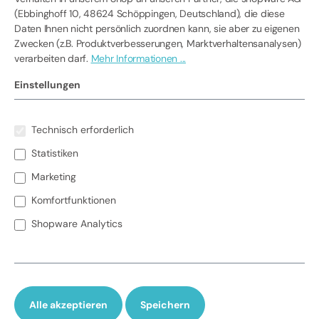
Heizungen sorgen für konstante Wärme und helfen,
(Ebbinghoff 10, 48624 Schöppingen, Deutschland), die diese
Produktivität und Effizienz zu steigern. Setzen Sie
Daten Ihnen nicht persönlich zuordnen kann, sie aber zu eigenen
auf moderne Heiztechnologie für Ihr Unternehmen
Zwecken (z.B. Produktverbesserungen, Marktverhaltensanalysen)
und Ihre Anwendungen – Jetzt anfragen und
verarbeiten darf.
Mehr Informationen ...
Energiekosten optimieren!
Einstellungen
Technisch erforderlich
Statistiken
Marketing
Komfortfunktionen
Shopware Analytics
Alle akzeptieren
Speichern