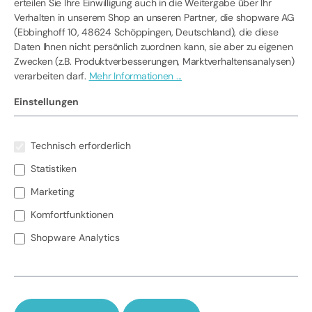
erteilen Sie Ihre Einwilligung auch in die Weitergabe über Ihr
Verhalten in unserem Shop an unseren Partner, die shopware AG
(Ebbinghoff 10, 48624 Schöppingen, Deutschland), die diese
Daten Ihnen nicht persönlich zuordnen kann, sie aber zu eigenen
Zwecken (z.B. Produktverbesserungen, Marktverhaltensanalysen)
verarbeiten darf.
Mehr Informationen ...
Einstellungen
Technisch erforderlich
Produktnummer:
11-9872
Statistiken
675,00 €*
Marketing
Preise exkl. MwSt. zzgl. Versandkosten
Komfortfunktionen
auswählen
Hochtemperatur Fassheizer - Varianten
Shopware Analytics