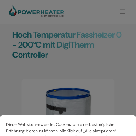
Hoch Temperatur Fassheizer 0
- 200°C mit DigiTherm
Controller
Bildergalerie überspringen
Cookie-Voreinstellungen
Diese Website verwendet Cookies, um eine bestmögliche Erfahrung bieten
Diese Website verwendet Cookies, um eine bestmögliche
Erfahrung bieten zu können. Mit Klick auf „Alle akzeptieren“